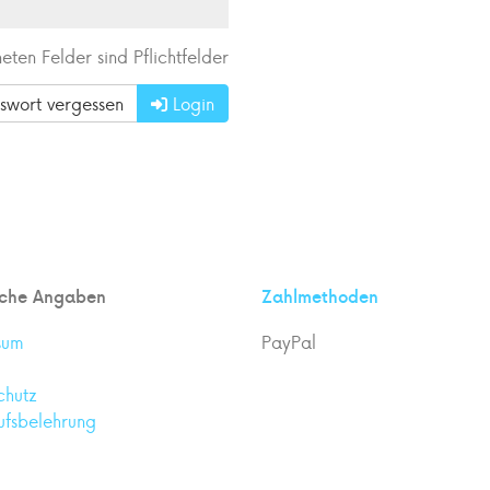
eten Felder sind Pflichtfelder
swort vergessen
Login
iche Angaben
Zahlmethoden
sum
PayPal
chutz
ufsbelehrung