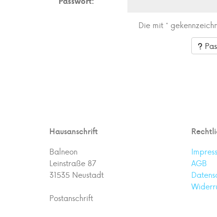
Passwort:
Die mit * gekennzeichn
Pas
Hausanschrift
Rechtl
Balneon
Impres
Leinstraße 87
AGB
31535 Neustadt
Datens
Widerr
Postanschrift