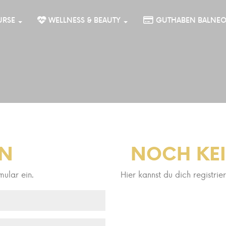
URSE
WELLNESS & BEAUTY
GUTHABEN BALNE
N
NOCH KE
mular ein.
Hier kannst du dich registrie