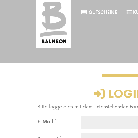
GUTSCHEINE
K
LOGI
Bitte logge dich mit dem untenstehenden For
*
E-Mail:
*