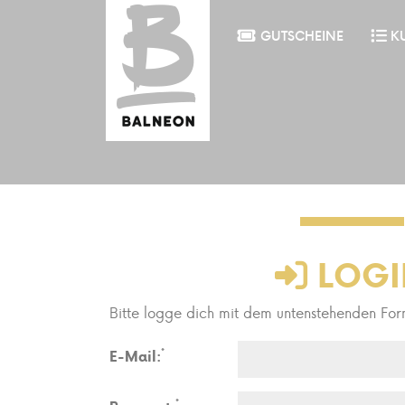
GUTSCHEINE
K
LOGI
Bitte logge dich mit dem untenstehenden For
*
E-Mail:
*