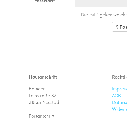
Passwort:
Die mit * gekennzeichn
Pas
Hausanschrift
Rechtl
Balneon
Impres
Leinstraße 87
AGB
31535 Neustadt
Datens
Widerr
Postanschrift