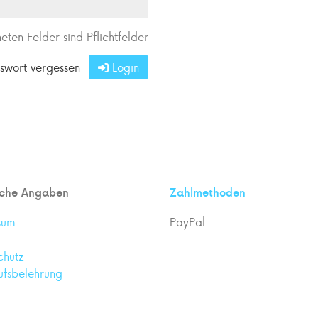
eten Felder sind Pflichtfelder
swort vergessen
Login
iche Angaben
Zahlmethoden
sum
PayPal
chutz
ufsbelehrung