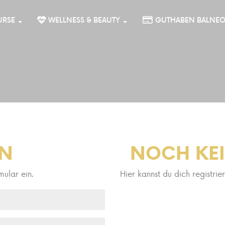
URSE
WELLNESS & BEAUTY
GUTHABEN BALNE
N
NOCH KE
mular ein.
Hier kannst du dich registrie